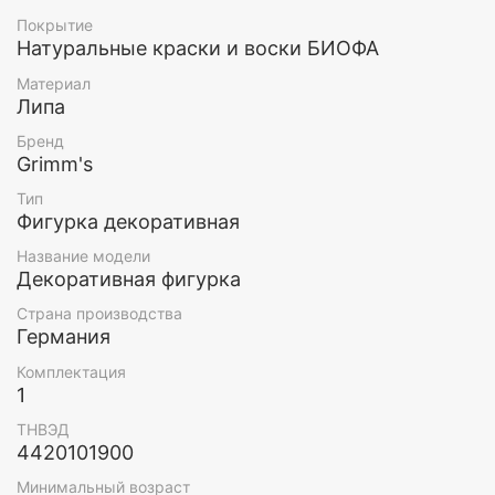
Материал: липа
Покрытие
Натуральные краски и воски БИОФА
Высота: 6 см
Материал
Возраст: 5+
Липа
Бренд
Grimm's
Тип
Фигурка декоративная
Название модели
Декоративная фигурка
Страна производства
Германия
Комплектация
1
ТНВЭД
4420101900
Минимальный возраст