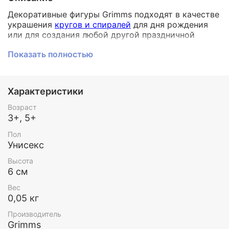
Декоративные фигуры Grimms подходят в качестве
украшения
кругов и спиралей
для дня рождения
или для создания любой другой праздничной
композиции.
Показать полностью
Также фигурка станет замечательным украшением
столика
времен года
.
Выберите декоративные фигуры, которые имеют
значение для вашего ребенка - может быть, есть
Характеристики
любимая история или животное?
Или создайте небольшие декоративные
Возраст
композиции в сезон. Их можно поставить на
3+, 5+
праздничном столе или подоконнике, эти фигуры
Пол
создадут особую атмосферу в каждом случае.
Унисекс
Декоративные фигуры окрашены вручную.
Высота
Grimms предлагает большой выбор декоративных
6 см
фигур, среди которых: животные, растения,
сказочные персонажи, цветы, насекомые, цифры,
Вес
символы разных праздников. Среди такого
0,05 кг
многообразия Вы точно соберете свою идеальную
Производитель
коллекцию.
Grimms