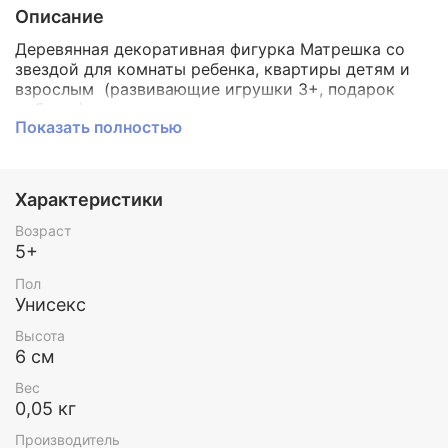
Описание
Деревянная декоративная фигурка Матрешка со
звездой для комнаты ребенка, квартиры детям и
взрослым (развивающие игрушки 3+, подарок
ребенку).
Показать полностью
Производство игрушки Германия Grimms (100%
гарантия безопасности / ЭКО сертификат качества
/ ручная работа / натуральное дерево / эко
Характеристики
упаковка).
Возраст
Декоративные фигуры Grimms подходят в качестве
5+
украшения
кругов и спиралей
для дня рождения
или для создания любой другой праздничной
Пол
композиции.
Унисекс
Также фигурка станет замечательным украшением
Высота
столика
времен года
.
6 см
Выберите декоративные фигуры, которые имеют
значение для вашего ребенка - может быть, есть
Вес
любимая история или животное?
0,05 кг
Или создайте небольшие декоративные
Производитель
композиции в сезон. Их можно поставить на