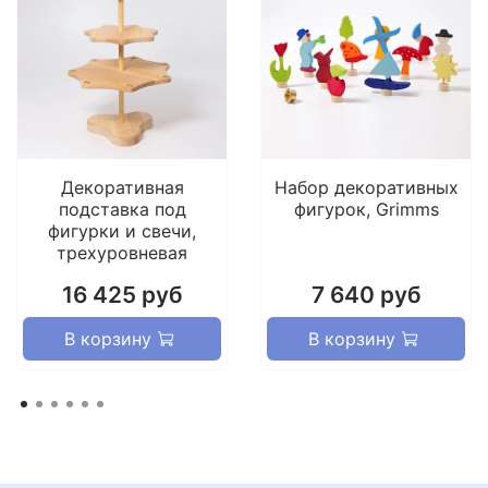
В детском магазине деревянных игрушек Гримс
представлены деревянные развивающие игрушки
для малышей и маленьких детей: погремушки
грызунки каталочки машинки грузовики,
кораблики деревянные радуги, наши, куклы
вальдорф, шнуровки логические карточки для игр
и обучения, большие строительные наборы детям
головоломки детские шарики бусины (бусы) и
другие игры для детей 3- 4 лет.
Декоративная
Набор декоративных
подставка под
фигурок, Grimms
фигурки и свечи,
трехуровневая
16 425 руб
7 640 руб
В корзину
В корзину