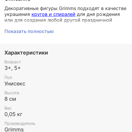
Декоративные фигуры Grimms подходят в качестве
украшения
кругов и спиралей
для дня рождения
или для создания любой другой праздничной
композиции.
Показать полностью
Также фигурка станет замечательным украшением
столика
времен года
.
Выберите декоративные фигуры, которые имеют
значение для вашего ребенка - может быть, есть
Характеристики
любимая история или животное?
Или создайте небольшие декоративные
Возраст
композиции в сезон. Их можно поставить на
3+, 5+
праздничном столе или подоконнике, эти фигуры
Пол
создадут особую атмосферу в каждом случае.
Унисекс
Декоративные фигуры окрашены вручную.
Высота
Grimms предлагает большой выбор декоративных
8 см
фигур, среди которых: животные, растения,
сказочные персонажи, цветы, насекомые, цифры,
Вес
символы разных праздников. Среди такого
0,05 кг
многообразия Вы точно соберете свою идеальную
Производитель
коллекцию.
Grimms