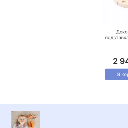
Деко
подставка
2 9
В ко