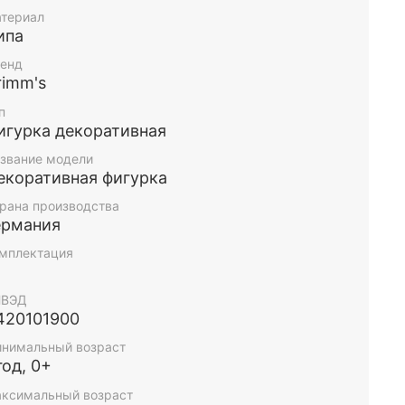
иал: липа
териал
ипа
а: 5 см
енд
rimm's
ст: 5+
п
игурка декоративная
звание модели
екоративная фигурка
рана производства
ермания
мплектация
НВЭД
420101900
нимальный возраст
год, 0+
ксимальный возраст