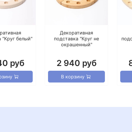
ративная
Декоративная
 "Круг белый"
подставка "Круг не
подс
окрашенный"
40 руб
2 940 руб
рзину
В корзину