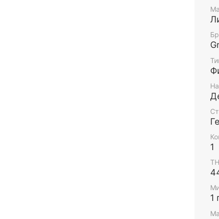
Матер
Ма
Л
Высот
Бр
G
Возра
Ти
Ф
На
Д
Ст
Г
Ко
1
Т
4
Ми
1 
Ма