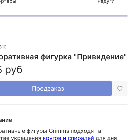
ортеры
Радуги
310
оративная фигурка "Привидение"
5 руб
Предзаказ
ание
ративные фигуры Grimms подходят в
стве украшения
кругов и спиралей
для дня