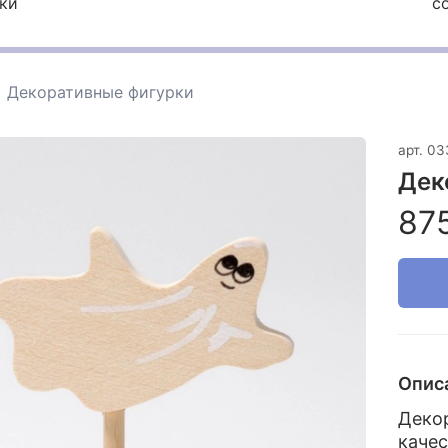
ки
с
Декоративные фигурки
арт.
03
Дек
87
Опис
Деко
каче