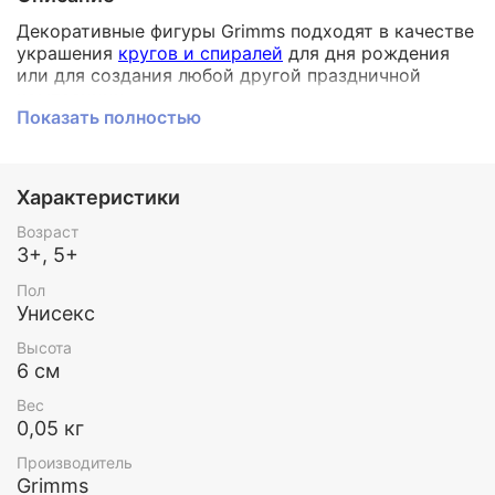
Декоративные фигуры Grimms подходят в качестве
украшения
кругов и спиралей
для дня рождения
или для создания любой другой праздничной
композиции.
Показать полностью
Также фигурка станет замечательным украшением
столика
времен года
.
Выберите декоративные фигуры, которые имеют
значение для вашего ребенка - может быть, есть
Характеристики
любимая история или животное?
Или создайте небольшие декоративные
Возраст
композиции в сезон. Их можно поставить на
3+, 5+
праздничном столе или подоконнике, эти фигуры
Пол
создадут особую атмосферу в каждом случае.
Унисекс
Декоративные фигуры окрашены вручную.
Высота
Grimms предлагает большой выбор декоративных
6 см
фигур, среди которых: животные, растения,
сказочные персонажи, цветы, насекомые, цифры,
Вес
символы разных праздников. Среди такого
0,05 кг
многообразия Вы точно соберете свою идеальную
Производитель
коллекцию.
Grimms