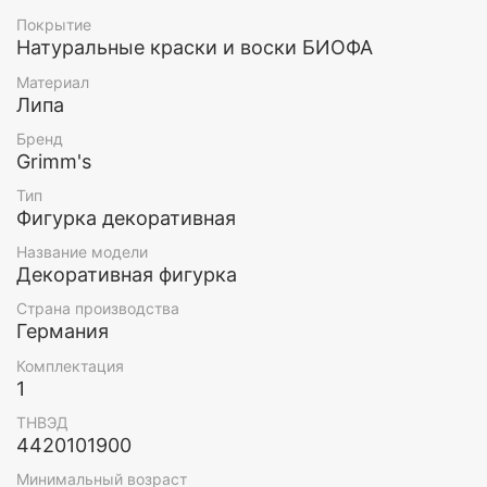
Материал: липа
Покрытие
Натуральные краски и воски БИОФА
Высота: 6 см
Материал
Возраст: 5+
Липа
Бренд
Grimm's
Тип
Фигурка декоративная
Название модели
Декоративная фигурка
Страна производства
Германия
Комплектация
1
ТНВЭД
4420101900
Минимальный возраст