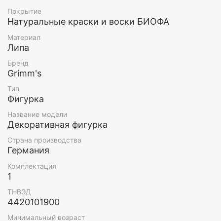
символы разных праздников. Среди такого
Покрытие
многообразия Вы точно соберете свою идеальную
Натуральные краски и воски БИОФА
коллекцию.
Материал
Материал: липа
Липа
Высота: 9 см
Бренд
Grimm's
Возраст: 3+
Тип
Фигурка
Название модели
Декоративная фигурка
Страна производства
Германия
Комплектация
1
ТНВЭД
4420101900
Минимальный возраст