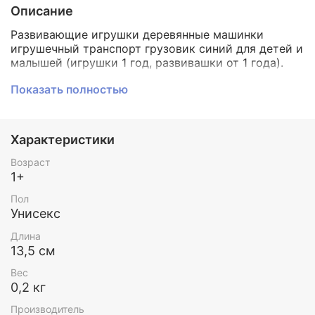
Описание
Развивающие игрушки деревянные машинки
игрушечный транспорт грузовик синий для детей и
малышей (игрушки 1 год, развивашки от 1 года).
Производство игрушки Германия Grimms (100%
Показать полностью
гарантия безопасности / ЭКО сертификат качества
/ ручная работа / натуральное дерево / эко
упаковка).
Характеристики
Деревянная машинка - любимая игрушка всех
Возраст
малышей, независимо от пола в неё любят играть
1+
как мальчики, так и девочки.
Деткам нравится в грузовике перевозить камни,
Пол
песок, бусины, а также катать любимых кукол и
Унисекс
игрушек.
Длина
Идеально подходит в качестве первой машинки.
13,5 см
Материал: Липа, покрытая маслом БИОФА.
Вес
0,2 кг
Длина - 13,5 см.
Производитель