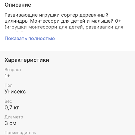
Описание
Развивающие игрушки сортер деревянный
цилиндры Монтессори для детей и малышей 0+
(игрушки монтессори для детей, развивалки для
детей 3 года).
Показать полностью
Производство игрушки Германия Grimms (100%
гарантия безопасности / ЭКО сертификат качества
/ ручная работа / натуральное дерево / эко
Характеристики
упаковка).
Возраст
Игра для сортировки и узучения понятия больше-
1+
меньше.
Пол
Идеально дополняет другие цилиндры новой
Унисекс
коллекции Гриммс, а так же другие строительные
Вес
наборы.
0,7 кг
Состоит из 12 деталей и доски для сортировки.
Диаметр
3 см
Высота: 3, 6, 9 см,
Производитель
Диаметр: 3 см.