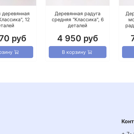
Отлич
детей
 деревянная
Деревянная радуга
Дер
Классика", 12
средняя "Классика", 6
мо
же др
еталей
деталей
рад
770 руб
4 950 руб
рзину
В корзину
Кон
+ 7-