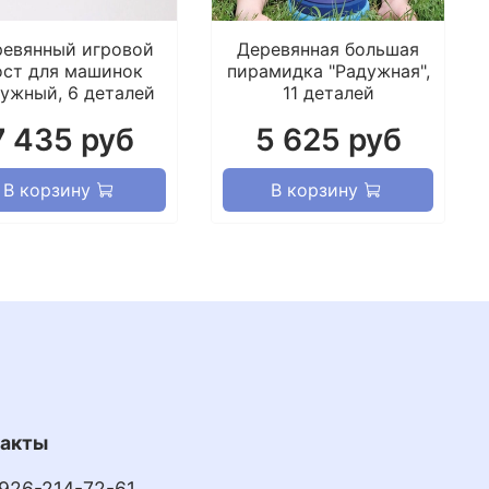
но сочетается с другими игрушками для
 сортер домик и тренажер монтессори, а так
евянный игровой
Деревянная большая
ст для машинок
пирамидка "Радужная",
угие игрушки Grimms.
ужный, 6 деталей
11 деталей
7 435 руб
5 625 руб
В корзину
В корзину
такты
 926-214-72-61