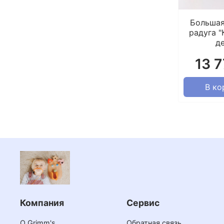
Большая
радуга "
д
13 
В ко
Компания
Сервис
О Grimm's
Обратная связь