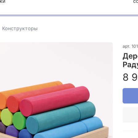
ки
с
Конструкторы
арт.
10
Дер
Рад
8 9