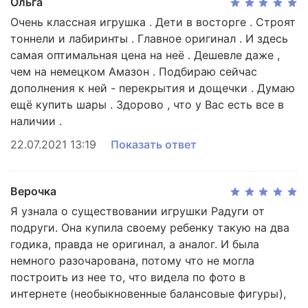
Ольга
Поэтому устанавливать очередную деталь на
сооружении придется аккуратно.
Очень классная игрушка . Дети в восторге . Строят
тоннели и лабиринты . Главное оригинал . И здесь
самая оптимальная цена на неё . Дешевле даже ,
Совместная деятельность
чем на немецком Амазон . Подбираю сейчас
Развивающие деревянные игрушки – отличная
возможность для родителей пообщаться с
дополнения к ней - перекрытия и дощечки . Думаю
собственными детьми и заинтересовать их
ещё купить шары . Здорово , что у Вас есть все в
увлекательным процессом. Интересное общение
наличии .
приводит к тому, что ребенок доверяет взрослым.
Доверие актуально в подростковом возрасте.
22.07.2021 13:19
Показать ответ
Вас заинтересовала большая радуга Grimm's,
Верочка
состоящая из 12 элементов?
Возможно, Вам будет интересно:
Я узнала о существовании игрушки Радуги от
подруги. Она купила своему ребенку такую на два
Большая Радуга Grimm's 12 деталей пастель
,
годика, правда не оригинал, а аналог. И была
Большая Радуга Grimm's 12 деталей монохром
,
немного разочарована, потому что не могла
Средняя Радуга Grimm's 6 деталей
построить из нее то, что видела по фото в
Материал: липа. Покрытие: нетоксичная глазурь и
интернете (необыкновенные балансовые фигуры),
краски Биофа.