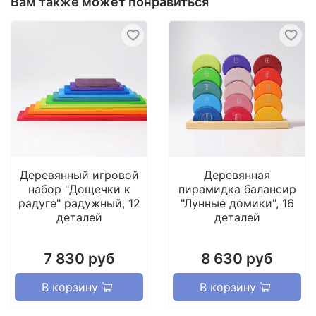
идеально отшлифовано и пропитана цветным
Вам также может понравиться
воском Биофа на водной основе (безопасно для
детей любого возраста).
Деревянный игровой
Деревянная
набор "Дощечки к
пирамидка балансир
радуге" радужный, 12
"Лунные домики", 16
деталей
деталей
7 830 руб
8 630 руб
В корзину
В корзину