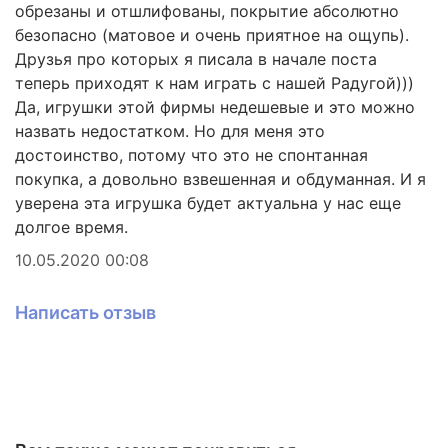
цвета и формы, фантазии ребенка.
обрезаны и отшлифованы, покрытие абсолютно
безопасно (матовое и очень приятное на ощупь).
Деревянные игрушки для развития детей -
Друзья про которых я писала в начале поста
отличный набор подарок ребенку на день
рождение, игры на новый год, 23 февраля, 8 марта,
теперь приходят к нам играть с нашей Радугой)))
рождество, крестины малыша, 1 сентября, игрушка
Да, игрушки этой фирмы недешевые и это можно
подарок детям в сад, день защиты детей.
назвать недостатком. Но для меня это
достоинство, потому что это не спонтанная
Деревянный конструктор детский эко игрушки
радуга пирамидка для малышей легко найти в
покупка, а довольно взвешенная и обдуманная. И я
нашем магазине детских игрушек и товаров
уверена эта игрушка будет актуальна у нас еще
(игрушки для девочки и для мальчика).
долгое время.
Деревянный конструктор детский большие детали
10.05.2020 00:08
дополнит любую коллекцию игрушек ребенка наши
кубики пирамидка монтессори кольцеброс и
Написать отзыв
детский балансир игрушка для младенца вальдорф,
а также томик и другие игрушки деревянные
подарки детям на один год и младенцу до года.
Наши детские деревянные игрушки ручной работы
(эко игрушки для детей) - гарантия безопасности
от немецкого производителя, натуральное дерево