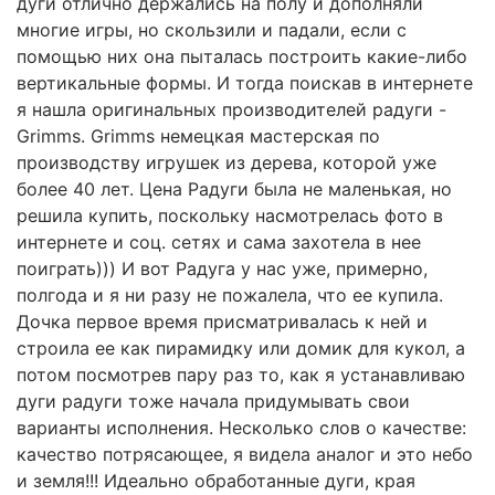
дуги отлично держались на полу и дополняли
Длина -
35,5-36,5 см
.
многие игры, но скользили и падали, если с
Высота - 1
7-18
см.
Вес - 1,6 кг.
помощью них она пыталась построить какие-либо
вертикальные формы. И тогда поискав в интернете
Пирамидка детская деревянная радуга развивайка
я нашла оригинальных производителей радуги -
для детей и малышей от 1 года.
Grimms. Grimms немецкая мастерская по
Детские товары для малышей и детей от бренда
производству игрушек из дерева, которой уже
Grimms - оригинальные лучшие развивающие
более 40 лет. Цена Радуги была не маленькая, но
игрушки из дерева для детей - тренажер
решила купить, поскольку насмотрелась фото в
монтессори.
интернете и соц. сетях и сама захотела в нее
Детская деревянная пирамида радуга от Гриммс
поиграть))) И вот Радуга у нас уже, примерно,
может быть: классическая большая пирамидка
полгода и я ни разу не пожалела, что ее купила.
радуга и средняя радуга деревянная, а также
Дочка первое время присматривалась к ней и
маленькая игрушка радуга сортер пирамида
строила ее как пирамидку или домик для кукол, а
радуга на оси монтессори и математическая
пирамида радуга.
потом посмотрев пару раз то, как я устанавливаю
дуги радуги тоже начала придумывать свои
Развивающая игрушка радуга пирамидка из
варианты исполнения. Несколько слов о качестве:
натурального дерева для малышей и детей
качество потрясающее, я видела аналог и это небо
способствует развитию мелкой моторики,
цветовосприятия, усидчивости и логики, учим
и земля!!! Идеально обработанные дуги, края