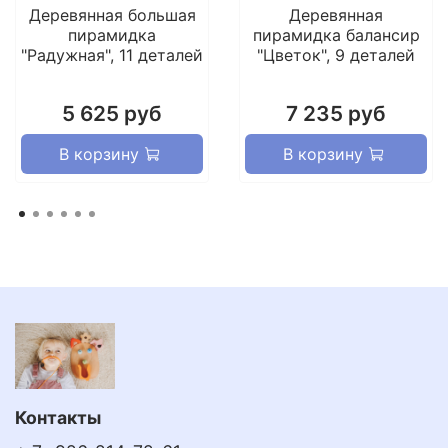
год, 23 февраля, 8 марта, рождество, игрушка
Деревянная большая
Деревянная
подарок детям в сад, день защиты детей.
пирамидка
пирамидка балансир
"Радужная", 11 деталей
"Цветок", 9 деталей
5 625 руб
7 235 руб
В корзину
В корзину
Контакты