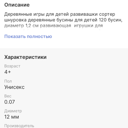
Описание
Деревянные игры для детей развивашки сортер
шнуровка деревянные бусины для детей 120 бусин,
диаметр 1,2 см развивающая игрушки для
малышей (игрушки монтессори для детей, детские
Показать полностью
игрушки 0+, развивающие игры для малышей и
младенцев).
Производство игрушки Германия Grimms (100%
Характеристики
гарантия безопасности / ЭКО сертификат качества
/ ручная работа / натуральное дерево / эко
Возраст
упаковка).
4+
Отличный материал для счета, изучения цветов и
Пол
развития мелкой моторики.
Унисекс
Для малышей из бусин мамы собирают слингобусы
Вес
и погремушки, они абсолютно безопасны. Хорошо
0.07
отшлифованные, приятные на ощупь.
Взрослые дети благодаря набору будут изучать
Диаметр
азы бисероплетения и создавать свои первые
12 мм
украшения, одновременно тренируя усидчивость и
Производитель
внимание.