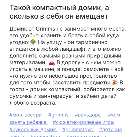
Такой компактный домик, а
сколько в себя он вмещает
Домик от Grimms не занимает много места,
его удобно хранить и брать с собой куда
угодно:🌳 На улицу - он гармонично
впишется в любой ландшафт и его можно
дополнить самыми разными природными
материалами. 🚗 В дорогу - с ним можно
играть в машине, в поезде, самолёте - всё
что нужно это небольшое пространство
для того чтобы расставить предметы.🎉 В
гости - домик компактный, собирается как
сумочка и заинтересует и займёт детей
любого возраста.
#монтессори
#grimms
#вальдорф
#чем
занять ребенка
#сюжетно-ролевые игры
#кукольный домик
#grimmstoys
#детские
куклы
#grimmstory
#играем вместе