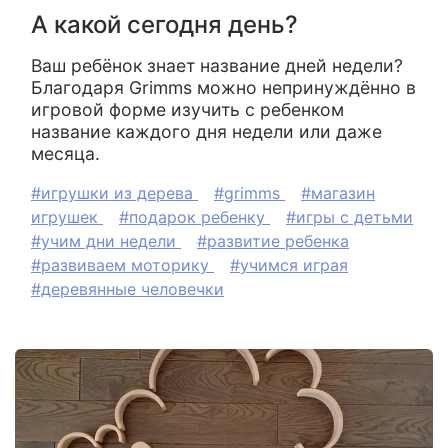
А какой сегодня день?
Ваш ребёнок знает название дней недели?
Благодаря Grimms можно непринуждённо в
игровой форме изучить с ребенком
название каждого дня недели или даже
месяца.
#игрушки из дерева
#grimms
#магазин
игрушек
#подарок ребенку
#игры с детьми
#учим дни недели
#развитие ребенка
#развиваем моторику
#учимся играя
#деревянные человечки