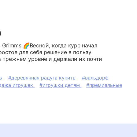
л
ь Grimms 🌈Весной, когда курс начал
ростое для себя решение в пользу
а прежнем уровне и держали их почти
ms
#деревянная радуга купить
#вальдорф
дажа игрушек
#игрушки детям
#премиальные