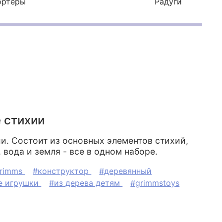
ортеры
Радуги
 стихии
и. Состоит из основных элементов стихий,
 вода и земля - все в одном наборе. ⠀
rimms
#конструктор
#деревянный
е игрушки
#из дерева детям
#grimmstoys